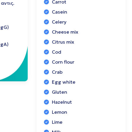
Carrot
αντις.
Casein
Celery
IgG)
Cheese mix
Citrus mix
IgA)
Cod
Corn flour
Crab
Egg white
Gluten
Hazelnut
Lemon
Lime