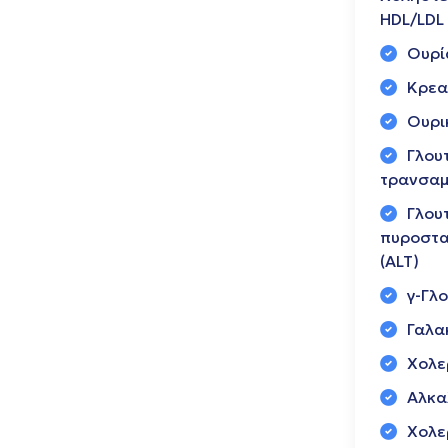
HDL/LDL
Ουρί
Κρεα
Ουρι
Γλου
τρανσαμ
Γλου
πυροστα
(ALT)
γ-Γλ
Γαλα
Χολε
Αλκα
Χολε