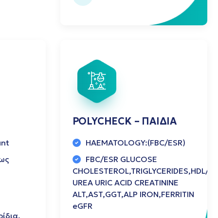
POLYCHECK – ΠΑΙΔΙΑ
unt
HAEMATOLOGY:(FBC/ESR)
ως
FBC/ESR GLUCOSE
CHOLESTEROL,TRIGLYCERIDES,HDL/LD
UREA URIC ACID CREATININE
ALT,AST,GGT,ALP IRON,FERRITIN
eGFR
ίδια,