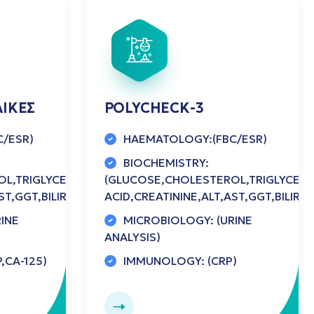
ΑΙΚΕΣ
POLYCHECK-3
/ESR)
HAEMATOLOGY:(FBC/ESR)
BIOCHEMISTRY:
L,TRIGLYCERIDES,HDL/LDL,UREA,URIC
(GLUCOSE,CHOLESTEROL,TRIGLYCERID
ST,GGT,BILIRUBIN,ALP,LDH,IRON,FERRITIN,eGFR)
ACID,CREATININE,ALT,AST,GGT,BILIRUB
INE
MICROBIOLOGY: (URINE
ANALYSIS)
,CA-125)
IMMUNOLOGY: (CRP)