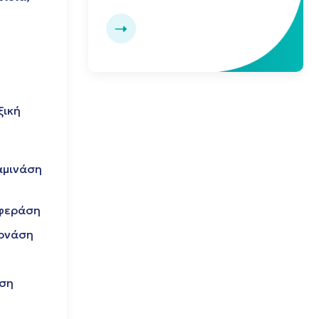
ξική
αμινάση
σφεράση
γονάση
ση