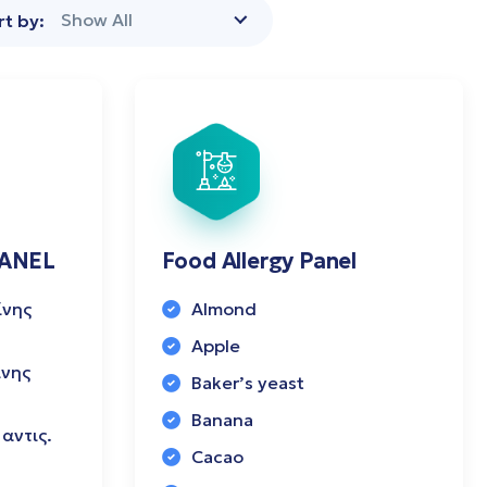
Show All
rt by:
PANEL
Food Allergy Panel
ίνης
Almond
Apple
ίνης
Baker’s yeast
Banana
αντις.
Cacao