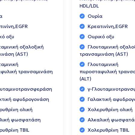
HDL/LDL
α
Ουρία
τινίνη,EGFR
Κρεατινίνη,EGFR
κό οξυ
Ουρικό οξυ
ταμινική οξαλοξική
Γλουταμινική οξαλο
ινάση (AST)
τρανσαμινάση (AST)
ταμινική
Γλουταμινική
φυλική τρανσαμινάση
πυροσταφυλική τρανσ
(ALT)
ουταμινοτρανσφεράση
γ-Γλουταμινοτραν
κτική αφυδρογονάση
Γαλακτική αφυδρο
ρυθρίνη ολική
Χολερυθρίνη ολική
λική φωσφατάση
Αλκαλική φωσφατά
ρυθρίνη TBIL
Χολερυθρίνη TBIL