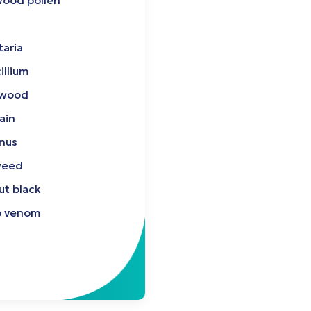
ood pollen
taria
illium
 wood
ain
nus
weed
ut black
 venom