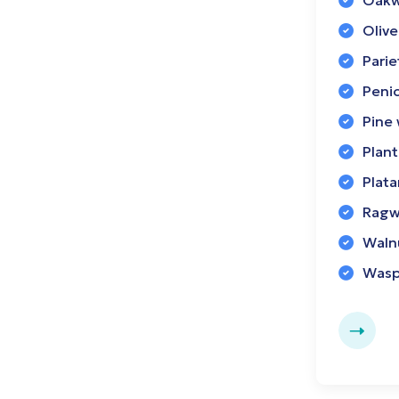
Oakw
Olive
Parie
Penic
Pine
Plant
Plata
Rag
Waln
Wasp