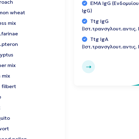
roach
EMA IgG (Ενδομυίου 
IgG)
on wheat
Ttg IgG
ess mix
(Ιστ.τρανσγλουτ.αντις. 
farinae
Ttg IgA
.pteron
(Ιστ.τρανσγλουτ.αντις. 
lyptus
her mix
 mix
 filbert
e
x
uito
ort