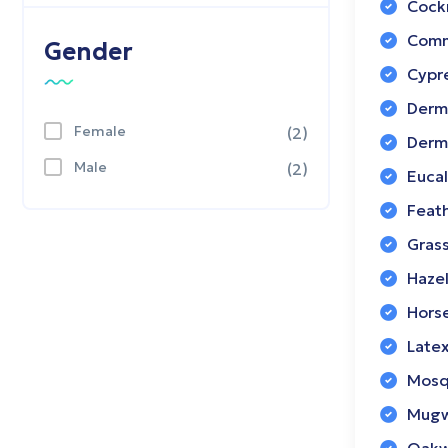
Cock
Comm
Gender
Cypr
Derm.
Female
(2)
Derm
Male
(2)
Euca
Feat
Grass
Hazel
Hors
Late
Mosq
Mugw