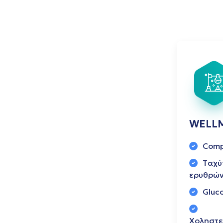
WELL
Comp
Tαχύ
ερυθρών
Gluc
Xοληστε