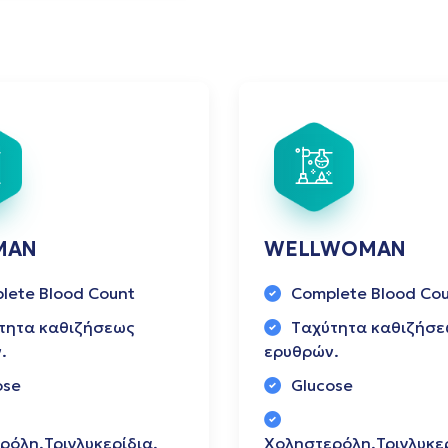
MAN
WELLWOMAN
lete Blood Count
Complete Blood Co
τητα καθιζήσεως
Tαχύτητα καθιζήσε
.
ερυθρών.
ose
Glucose
ρόλη,Τριγλυκερίδια,
Xοληστερόλη,Τριγλυκερ