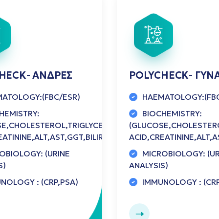
HECK- ΑΝΔΡΕΣ
POLYCHECK- ΓΥΝ
ATOLOGY:(FBC/ESR)
HAEMATOLOGY:(FBC
HEMISTRY:
BIOCHEMISTRY:
E,CHOLESTEROL,TRIGLYCERIDES,HDL/LDL,UREA,URIC
(GLUCOSE,CHOLESTERO
ATININE,ALT,AST,GGT,BILIRUBIN,ALP,LDH,IRON,eGFR)
ACID,CREATININE,ALT,A
OBIOLOGY: (URINE
MICROBIOLOGY: (UR
S)
ANALYSIS)
NOLOGY : (CRP,PSA)
IMMUNOLOGY : (CRP