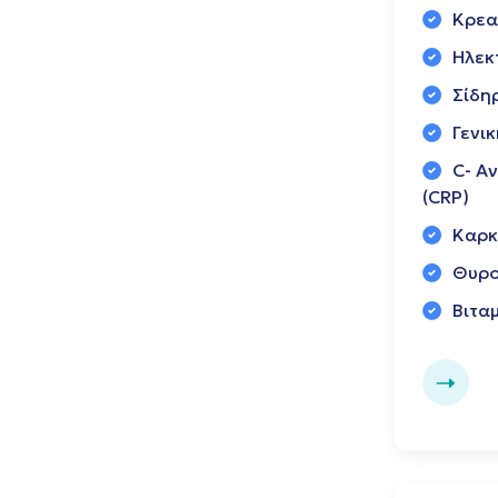
Κρεα
Ηλεκτ
Σίδη
Γενι
C- Α
(CRP)
Καρκ
Θυρο
Βιταμ