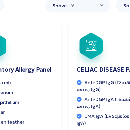
9
Show:
So
atory Allergy Panel
CELIAC DISEASE 
a mix
Αnti-DGP IgG (Γλιαδ
αντις. IgG)
venom
Αnti-DGP IgA (Γλιαδ
pithilium
αντις. IgA)
ar
EMA IgA (Ενδομυίου 
ken feather
IgA)