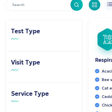
Test Type
Respir
Visit Type
Acaci
Bee 
Cat e
Service Type
Cedd
Chic