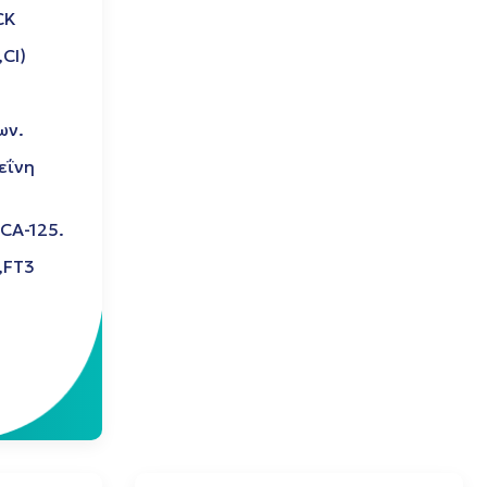
CK
Cl)
ων.
εΐνη
 CΑ-125.
,FT3