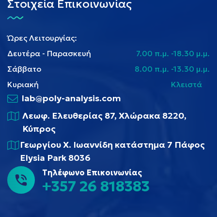
Στοιχεία Επικοινωνίας
Ώρες Λειτουργίας:
Δευτέρα - Παρασκευή
7.00 π.μ. -18.30 μ.μ.
Σάββατο
8.00 π.μ. -13.30 μ.μ.
Κυριακή
Κλειστά
lab@poly-analysis.com
Λεωφ. Ελευθερίας 87, Χλώρακα 8220,
Κύπρος
Γεωργίου Χ. Ιωαννίδη κατάστημα 7 Πάφος
Elysia Park 8036
Τηλέφωνο Επικοινωνίας
+357 26 818383